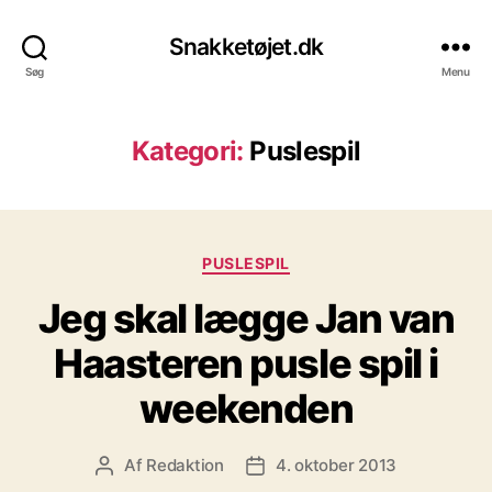
Snakketøjet.dk
Søg
Menu
Kategori:
Puslespil
Kategorier
PUSLESPIL
Jeg skal lægge Jan van
Haasteren pusle spil i
weekenden
Af
Redaktion
4. oktober 2013
Indlægsforfatter
Indlægsdato