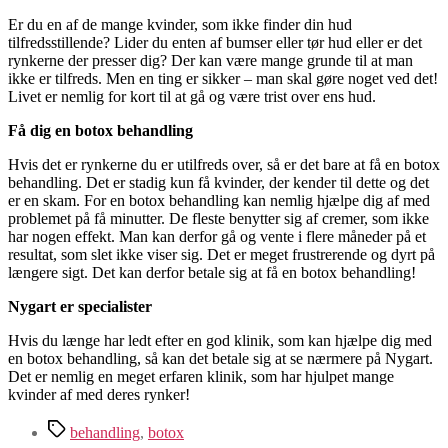
Er du en af de mange kvinder, som ikke finder din hud
tilfredsstillende? Lider du enten af bumser eller tør hud eller er det
rynkerne der presser dig? Der kan være mange grunde til at man
ikke er tilfreds. Men en ting er sikker – man skal gøre noget ved det!
Livet er nemlig for kort til at gå og være trist over ens hud.
Få dig en botox behandling
Hvis det er rynkerne du er utilfreds over, så er det bare at få en botox
behandling. Det er stadig kun få kvinder, der kender til dette og det
er en skam. For en botox behandling kan nemlig hjælpe dig af med
problemet på få minutter. De fleste benytter sig af cremer, som ikke
har nogen effekt. Man kan derfor gå og vente i flere måneder på et
resultat, som slet ikke viser sig. Det er meget frustrerende og dyrt på
længere sigt. Det kan derfor betale sig at få en botox behandling!
Nygart er specialister
Hvis du længe har ledt efter en god klinik, som kan hjælpe dig med
en botox behandling, så kan det betale sig at se nærmere på Nygart.
Det er nemlig en meget erfaren klinik, som har hjulpet mange
kvinder af med deres rynker!
Tags
behandling
,
botox