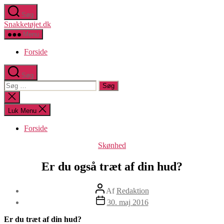
Spring
Søg
til
Snakketøjet.dk
indholdet
Menu
Forside
Søg
Søg
efter:
Luk
søgning
Luk Menu
Forside
Kategorier
Skønhed
Er du også træt af din hud?
Indlægsforfatter
Af
Redaktion
Indlægsdato
30. maj 2016
Er du træt af din hud?