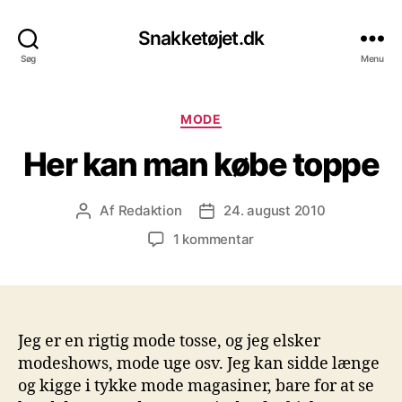
Snakketøjet.dk
Søg
Menu
Kategorier
MODE
Her kan man købe toppe
Af
Redaktion
24. august 2010
Indlægsforfatter
Indlægsdato
til
1 kommentar
Her
kan
man
købe
toppe
Jeg er en rigtig mode tosse, og jeg elsker
modeshows, mode uge osv. Jeg kan sidde længe
og kigge i tykke mode magasiner, bare for at se