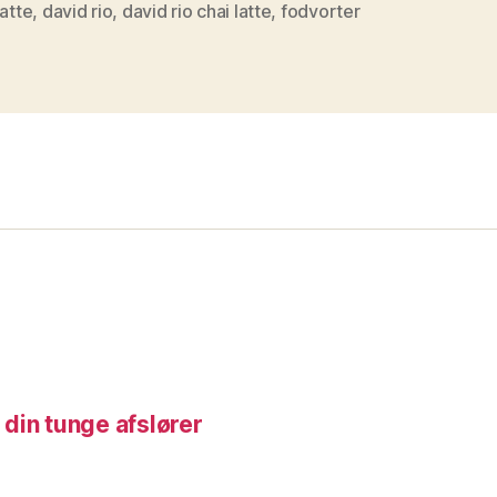
latte
,
david rio
,
david rio chai latte
,
fodvorter
din tunge afslører