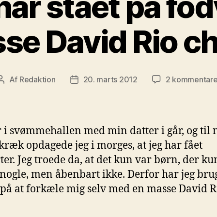
har stået på fod
se David Rio cha
Af
Redaktion
20. marts 2012
2 kommentare
Indlægsforfatter
Indlægsdato
r i svømmehallen med min datter i går, og til
skræk opdagede jeg i morges, at jeg har fået
ter. Jeg troede da, at det kun var børn, der ku
nogle, men åbenbart ikke. Derfor har jeg brug
på at forkæle mig selv med en masse David R