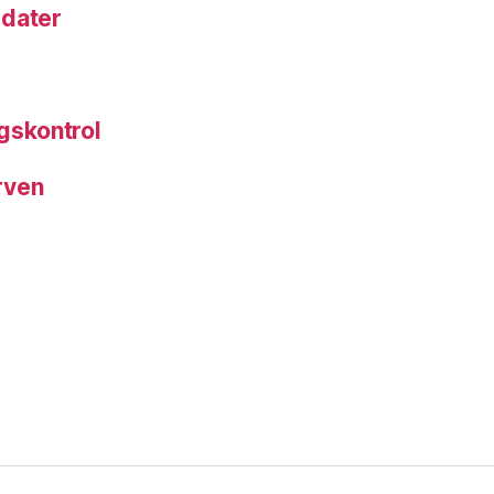
 dater
gskontrol
arven