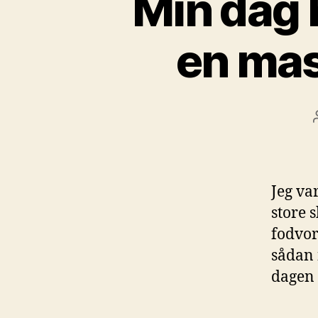
Min dag 
en mas
Jeg va
store 
fodvor
sådan 
dagen 