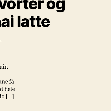
vorter og
i latte
til
r
Min
dag
har
stået
 min
på
fodvorter
nne få
og
en
t hele
masse
io […]
David
Rio