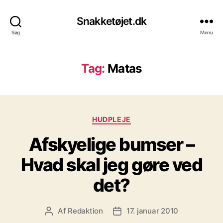
Snakketøjet.dk
Søg
Menu
Tag:
Matas
Kategorier
HUDPLEJE
Afskyelige bumser –
Hvad skal jeg gøre ved
det?
Af
Redaktion
17. januar 2010
Indlægsforfatter
Indlægsdato