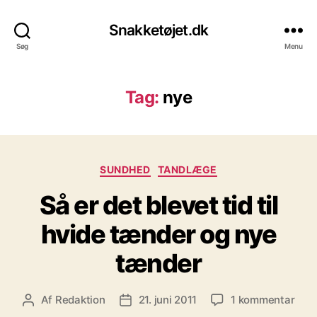
Snakketøjet.dk
Søg
Menu
Tag:
nye
Kategorier
SUNDHED
TANDLÆGE
Så er det blevet tid til
hvide tænder og nye
tænder
til
Af
Redaktion
21. juni 2011
1 kommentar
Indlægsforfatter
Indlægsdato
Så