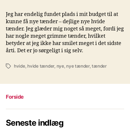
er
det
Jeg har endelig fundet plads i mit budget til at
blev
kunne få nye tænder – dejlige nye hvide
tid
tænder. Jeg glæder mig noget så meget, fordi jeg
til
har nogle meget grimme tænder, hvilket
hvid
betyder at jeg ikke har smilet meget i det sidste
tæn
årti. Det er jo sørgeligt i sig selv.
og
nye
tæn
hvide
,
hvide tænder
,
nye
,
nye tænder
,
tænder
Tags
Forside
Seneste indlæg