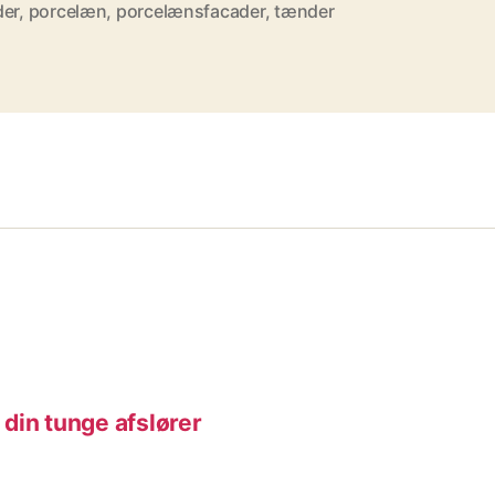
der
,
porcelæn
,
porcelænsfacader
,
tænder
din tunge afslører