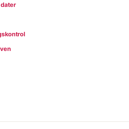
 dater
skontrol
rven