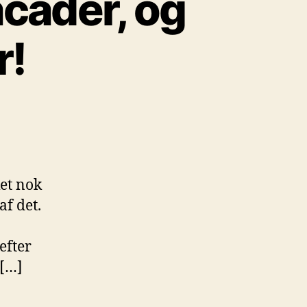
acader, og
r!
ket nok
af det.
efter
 […]