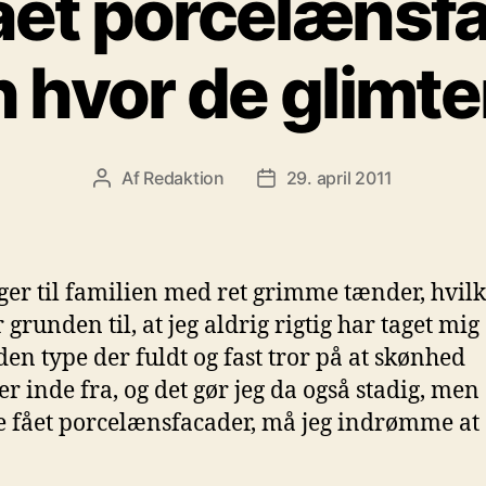
ået porcelænsf
h hvor de glimte
Af
Redaktion
29. april 2011
Indlægsforfatter
Indlægsdato
gger til familien med ret grimme tænder, hvil
 grunden til, at jeg aldrig rigtig har taget mig 
 den type der fuldt og fast tror på at skønhed
 inde fra, og det gør jeg da også stadig, men 
e fået porcelænsfacader, må jeg indrømme at