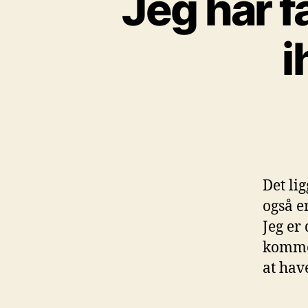
Jeg har f
i
Det li
også er
Jeg er
kommer
at hav