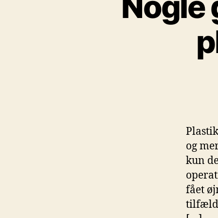
Nogle 
p
Plasti
og mer
kun de 
operat
fået ø
tilfæl