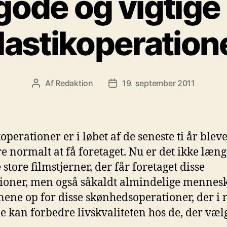
gode og vigtige
lastikoperation
Af
Redaktion
19. september 2011
Indlægsforfatter
Indlægsdato
koperationer er i løbet af de seneste ti år blev
e normalt at få foretaget. Nu er det ikke læn
store filmstjerner, der får foretaget disse
ioner, men også såkaldt almindelige mennes
jnene op for disse skønhedsoperationer, der i
de kan forbedre livskvaliteten hos de, der væl