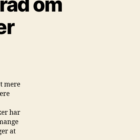
 råd om
er
et mere
gere
ker har
 mange
ger at