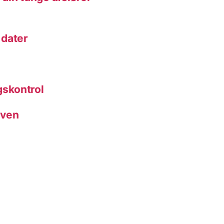
 dater
skontrol
rven