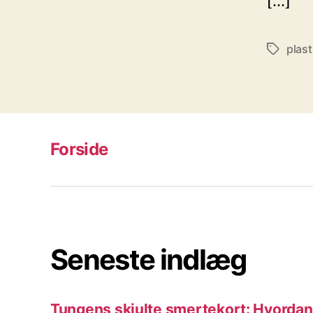
[…]
plast
Tags
Forside
Seneste indlæg
Tungens skjulte smertekort: Hvordan 