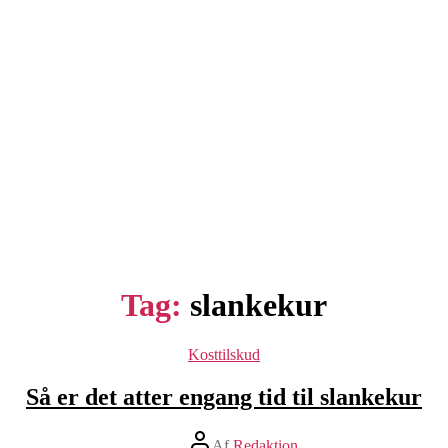
Tag:
slankekur
Kategorier
Kosttilskud
Så er det atter engang tid til slankekur
Indlægsforfatter
Af
Redaktion