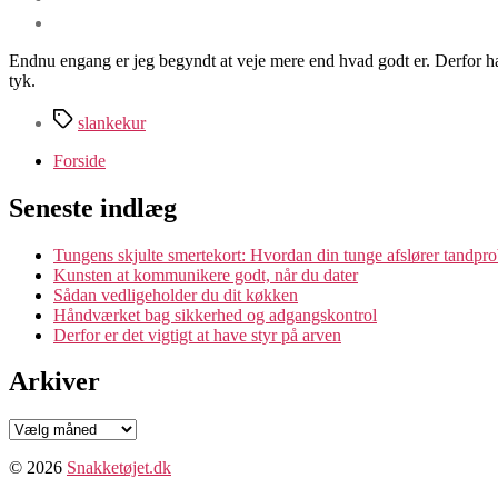
Endnu engang er jeg begyndt at veje mere end hvad godt er. Derfor har
tyk.
Tags
slankekur
Forside
Seneste indlæg
Tungens skjulte smertekort: Hvordan din tunge afslører tandpr
Kunsten at kommunikere godt, når du dater
Sådan vedligeholder du dit køkken
Håndværket bag sikkerhed og adgangskontrol
Derfor er det vigtigt at have styr på arven
Arkiver
Arkiver
© 2026
Snakketøjet.dk