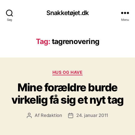
Snakketøjet.dk
Søg
Menu
Tag:
tagrenovering
Kategorier
HUS OG HAVE
Mine forældre burde
virkelig få sig et nyt tag
Af
Redaktion
24. januar 2011
Indlægsforfatter
Indlægsdato