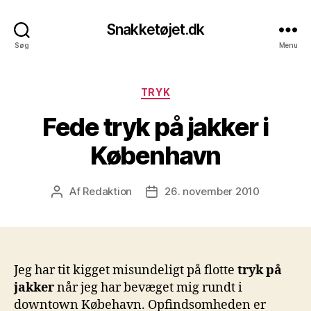
Snakketøjet.dk
Søg
Menu
Kategorier
TRYK
Fede tryk på jakker i
København
Af
Redaktion
26. november 2010
Indlægsforfatter
Indlægsdato
Jeg har tit kigget misundeligt på flotte
tryk på
jakker
når jeg har bevæget mig rundt i
downtown Købehavn. Opfindsomheden er