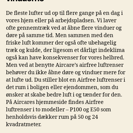
De fleste lufter ud op til flere gange på en dag i
vores hjem eller på arbejdspladsen. Vi laver
ofte gennemtræk ved at åbne flere vinduer og
døre på samme tid. Men sammen med den
friske luft kommer der også ofte ubehagelig
træk og kulde, der ligesom et dårligt indeklima
også kan have konsekvenser for vores helbred.
Men ved at benytte Aircare’s airfree luftrenser
behøver du ikke åbne døre og vinduer mere for
at lufte ud. Du stiller blot en Airfree luftrenser i
det rum i boligen eller ejendommen, som du
ønsker at skabe bedre luft i og tænder for den.
På Aircares hjemmeside findes Airfree
luftrenser i to modeller – P100 og E50 som
henholdsvis dækker rum på 50 og 24
kvadratmeter.