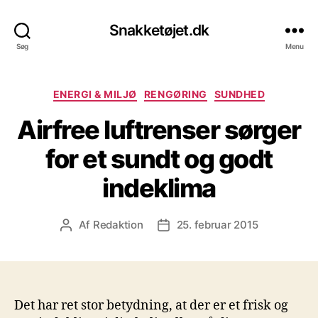
Snakketøjet.dk
Søg
Menu
Kategorier
ENERGI & MILJØ
RENGØRING
SUNDHED
Airfree luftrenser sørger
for et sundt og godt
indeklima
Af
Redaktion
25. februar 2015
Indlægsforfatter
Indlægsdato
Det har ret stor betydning, at der er et frisk og