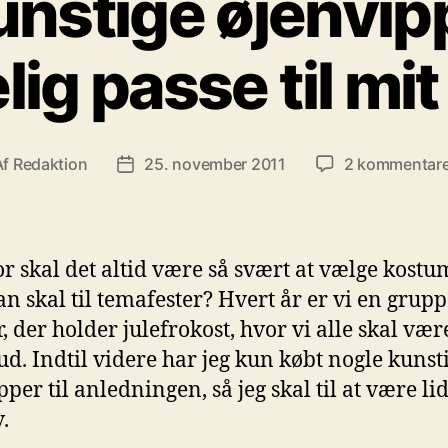
nstige øjenvip
lig passe til m
Af
Redaktion
25. november 2011
2 kommentare
lægsforfatter
Indlægsdato
r skal det altid være så svært at vælge kostu
n skal til temafester? Hvert år er vi en grup
, der holder julefrokost, hvor vi alle skal vær
ud. Indtil videre har jeg kun købt nogle kunst
pper til anledningen, så jeg skal til at være li
.