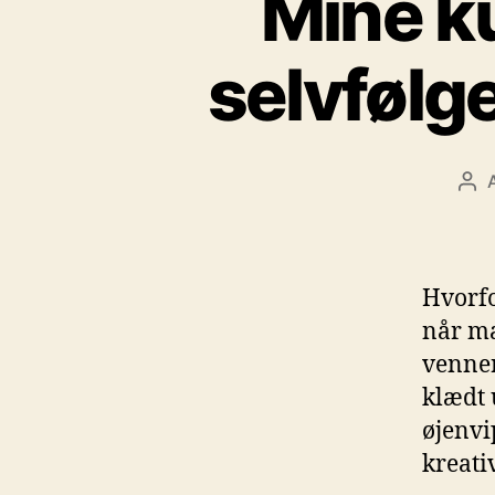
Mine ku
selvfølge
Ind
Hvorfo
når ma
venner
klædt 
øjenvi
kreativ