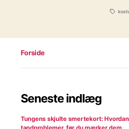
kost
Tags
Forside
Seneste indlæg
Tungens skjulte smertekort: Hvordan 
tandproblemer, før du mærker dem