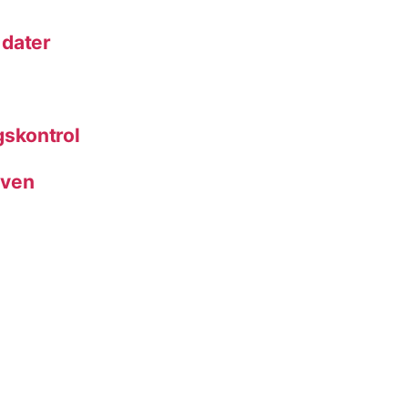
 dater
skontrol
rven