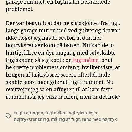
garage rummet, en fugtmåler bekræftede
problemet.
Der var begyndt at danne sig skjolder fra fugt,
langs garage muren ned ved gulvet og det var
ikke noget jeg havde set før, at den her
højtryksrenser kom på banen. Nu kan de jo
hurtigt blive en dyr omgang med selvskabte
fugtskader, så jeg købte en
fugtmåler
for at
bekræfte problemets omfang, hvilket viste, at
brugen af højtryksrenseren, efterløbende
skabte store mængder af fugt i rummet. Nu
overvejer jeg så en affugter, til at køre fast i
rummet når jeg vasker bilen, men er det nok?
fugt i garagen
,
fugtmåler
,
højtryksrenser
,
Tags
højtryksrensning
,
måling af fugt
,
rens med højtryk