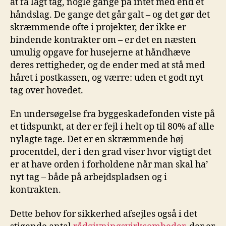
at få lagt tag, nogle gange på intet med end et
håndslag. De gange det går galt – og det gør det
skræmmende ofte i projekter, der ikke er
bindende kontrakter om – er det en næsten
umulig opgave for husejerne at håndhæve
deres rettigheder, og de ender med at stå med
håret i postkassen, og værre: uden et godt nyt
tag over hovedet.
En undersøgelse fra byggeskadefonden viste på
et tidspunkt, at der er fejl i helt op til 80% af alle
nylagte tage. Det er en skræmmende høj
procentdel, der i den grad viser hvor vigtigt det
er at have orden i forholdene når man skal ha’
nyt tag – både på arbejdspladsen og i
kontrakten.
Dette behov for sikkerhed afsejles også i det