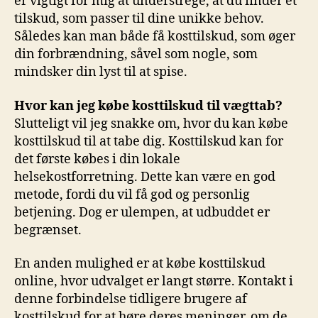
er vigtigt for mig at understrege, at du finder et
tilskud, som passer til dine unikke behov.
Således kan man både få kosttilskud, som øger
din forbrændning, såvel som nogle, som
mindsker din lyst til at spise.
Hvor kan jeg købe kosttilskud til vægttab?
Slutteligt vil jeg snakke om, hvor du kan købe
kosttilskud til at tabe dig. Kosttilskud kan for
det første købes i din lokale
helsekostforretning. Dette kan være en god
metode, fordi du vil få god og personlig
betjening. Dog er ulempen, at udbuddet er
begrænset.
En anden mulighed er at købe kosttilskud
online, hvor udvalget er langt større. Kontakt i
denne forbindelse tidligere brugere af
kosttilskud for at høre deres meninger, om de