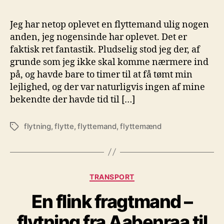
Jeg har netop oplevet en flyttemand ulig nogen
anden, jeg nogensinde har oplevet. Det er
faktisk ret fantastik. Pludselig stod jeg der, af
grunde som jeg ikke skal komme nærmere ind
på, og havde bare to timer til at få tømt min
lejlighed, og der var naturligvis ingen af mine
bekendte der havde tid til […]
flytning
,
flytte
,
flyttemand
,
flyttemænd
Tags
Kategorier
TRANSPORT
En flink fragtmand –
flytning fra Aabenraa til