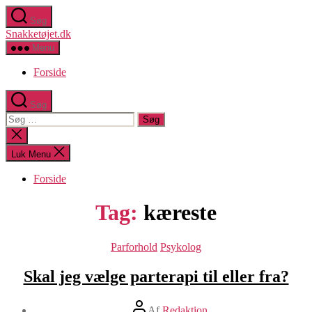
Spring
Søg
til
Snakketøjet.dk
indholdet
Menu
Forside
Søg
Søg
efter:
Luk
søgning
Luk Menu
Forside
Tag:
kæreste
Kategorier
Parforhold
Psykolog
Skal jeg vælge parterapi til eller fra?
Indlægsforfatter
Af
Redaktion