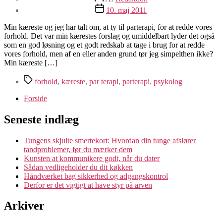
Indlægsdato
10. maj 2011
Min kæreste og jeg har talt om, at ty til parterapi, for at redde vores
forhold. Det var min kærestes forslag og umiddelbart lyder det også
som en god løsning og et godt redskab at tage i brug for at redde
vores forhold, men af en eller anden grund tør jeg simpelthen ikke?
Min kæreste […]
Tags
forhold
,
kæreste
,
par terapi
,
parterapi
,
psykolog
Forside
Seneste indlæg
Tungens skjulte smertekort: Hvordan din tunge afslører
tandproblemer, før du mærker dem
Kunsten at kommunikere godt, når du dater
Sådan vedligeholder du dit køkken
Håndværket bag sikkerhed og adgangskontrol
Derfor er det vigtigt at have styr på arven
Arkiver