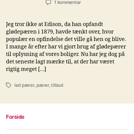
til
1 kommentar
LED
pærer
–
Jeg tror ikke at Edison, da han opfandt
strømbesparende
glødepæren i 1879, havde tænkt over, hvor
og
populær en opfindelse det ville gå hen og blive.
tidssvarende
I mange år efter har vi gjort brug af glødepærer
til oplysning af vores boliger. Nu har jeg dog på
det seneste lagt mærke til, at der har været
rigtig meget […]
led pærer
,
pærer
,
tilbud
Tags
Forside