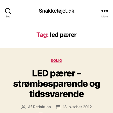
Snakketøjet.dk
Søg
Menu
Tag:
led pærer
Kategorier
BOLIG
LED pærer –
strømbesparende og
tidssvarende
Af
Redaktion
18. oktober 2012
Indlægsforfatter
Indlægsdato