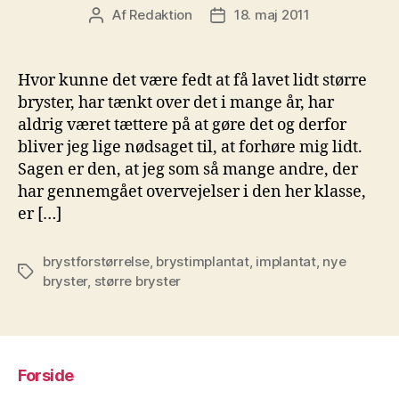
Af
Redaktion
18. maj 2011
Indlægsforfatter
Indlægsdato
Hvor kunne det være fedt at få lavet lidt større
bryster, har tænkt over det i mange år, har
aldrig været tættere på at gøre det og derfor
bliver jeg lige nødsaget til, at forhøre mig lidt.
Sagen er den, at jeg som så mange andre, der
har gennemgået overvejelser i den her klasse,
er […]
brystforstørrelse
,
brystimplantat
,
implantat
,
nye
Tags
bryster
,
større bryster
Forside