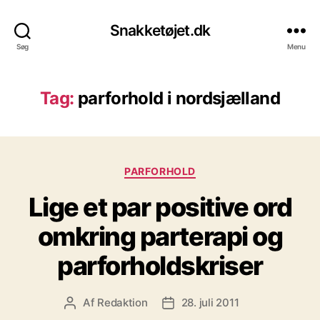
Snakketøjet.dk
Søg
Menu
Tag:
parforhold i nordsjælland
Kategorier
PARFORHOLD
Lige et par positive ord
omkring parterapi og
parforholdskriser
Af
Redaktion
28. juli 2011
Indlægsforfatter
Indlægsdato