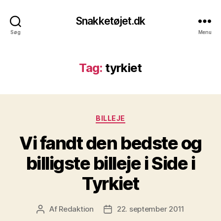
Snakketøjet.dk
Søg
Menu
Tag:
tyrkiet
Kategorier
BILLEJE
Vi fandt den bedste og
billigste billeje i Side i
Tyrkiet
Af
Redaktion
22. september 2011
Indlægsforfatter
Indlægsdato