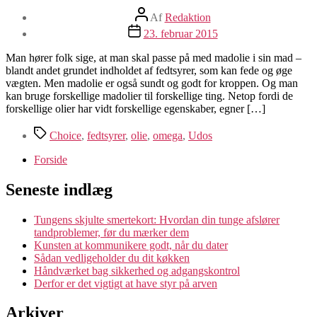
Indlægsforfatter
Af
Redaktion
Indlægsdato
23. februar 2015
Man hører folk sige, at man skal passe på med madolie i sin mad –
blandt andet grundet indholdet af fedtsyrer, som kan fede og øge
vægten. Men madolie er også sundt og godt for kroppen. Og man
kan bruge forskellige madolier til forskellige ting. Netop fordi de
forskellige olier har vidt forskellige egenskaber, egner […]
Tags
Choice
,
fedtsyrer
,
olie
,
omega
,
Udos
Forside
Seneste indlæg
Tungens skjulte smertekort: Hvordan din tunge afslører
tandproblemer, før du mærker dem
Kunsten at kommunikere godt, når du dater
Sådan vedligeholder du dit køkken
Håndværket bag sikkerhed og adgangskontrol
Derfor er det vigtigt at have styr på arven
Arkiver