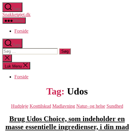
Spring
Søg
til
Snakketøjet.dk
indholdet
Menu
Forside
Søg
Søg
efter:
Luk
søgning
Luk Menu
Forside
Tag:
Udos
Kategorier
Hudpleje
Kosttilskud
Madlavning
Natur- og helse
Sundhed
Brug Udos Choice, som indeholder en
masse essentielle ingredienser, i din mad