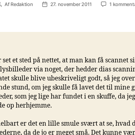
Af
Redaktion
27. november 2011
1 komment
Indlægsforfatter
Indlægsdato
r set et sted på nettet, at man kan få scannet s
lysbilleder via noget, der hedder dias scanni
tet skulle blive ubeskriveligt godt, så jeg over
nde stund, om jeg skulle få lavet det til mine
eder, som jeg lige har fundet i en skuffe, da jeg
de op herhjemme.
lbart er det en lille smule svært at se, hvad 
lederne, da de jo er meget små. Det kunne vær