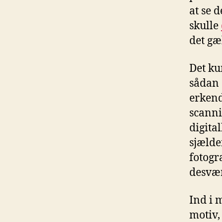
at se d
skulle
det gæl
Det ku
sådan 
erkende
scanni
digita
sjælde
fotogra
desvær
Ind i m
motiv,