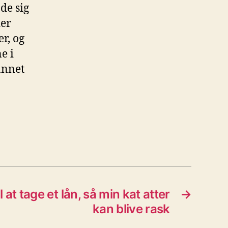
ade sig
der
er, og
e i
annet
l at tage et lån, så min kat atter
→
kan blive rask