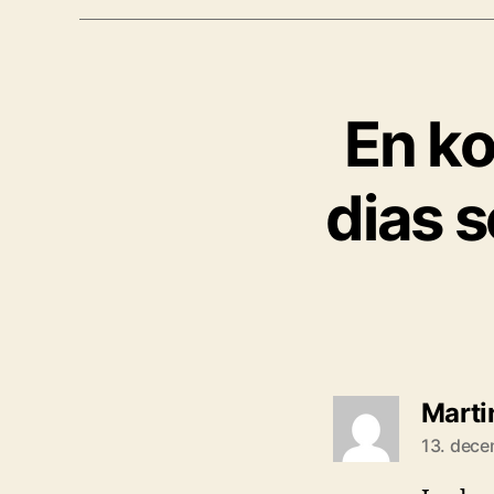
En ko
dias 
Marti
13. dece