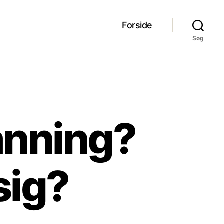
Forside
Søg
canning?
sig?