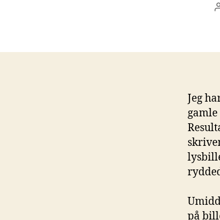
Jeg ha
gamle 
Resulta
skrive
lysbill
rydde
Umidde
på bil