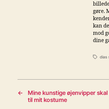
billede
gøre. 
kender
kan de
mod go
dine g
dias
Tags
←
Mine kunstige øjenvipper skal 
til mit kostume