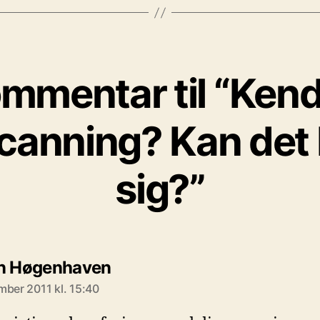
mmentar til “Kender
scanning? Kan det 
sig?”
siger:
n Høgenhaven
mber 2011 kl. 15:40