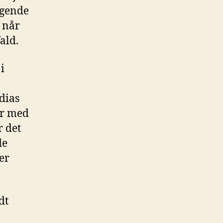
sigende
 når
ald.
i
 dias
er med
r det
de
 er
dt