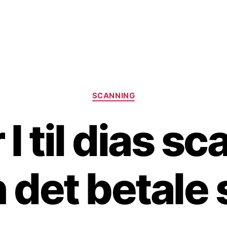
Kategorier
SCANNING
I til dias s
 det betale 