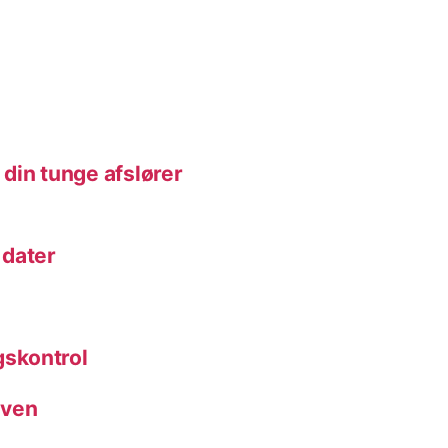
din tunge afslører
 dater
skontrol
rven