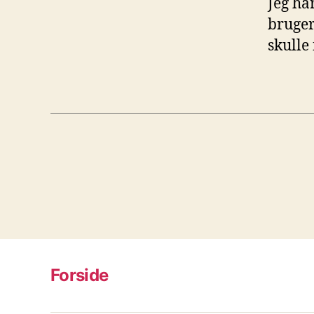
Jeg ha
bruger 
skulle 
Forside