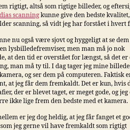
em rigtigt, altså som rigtige billeder, og efter
dias scanning
kunne give den bedste kvalitet,
der scanning, så vidt jeg har forstået i hvert f
nne nu også være sjovt og hyggeligt at se dem 
en lysbilledefremviser, men man må jo nok
, at den tid er overstået for længst, så det er
ng, man må ty til. I dag tager jeg mine billed
lkamera, og ser dem på computeren. Faktisk e
nt, at jeg får dem fremkaldt. Det er kun, hvis 
fier, der er blevet taget, er meget gode, og jeg
re ikke lige frem den bedste med et kamera.
ellem er jeg dog heldig, at jeg får fanget et go
 som jeg gerne vil have fremkaldt som rigtigt