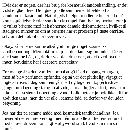
Hvis der er nogen, der har brug for kosmetisk tandbehandling, er det
vidst englændere. De ligner jo alle sammen et tilfælde, af at
tænderne er kastet ind. Naturligvis hjælper medierne heller ikke på
vores opfattelse. Serier som for eksempel Family Guy portrætterer jo
jævnligt briterne med helt abnorme dentale deformationer, hvilket til
stadighed minder os om at briterne har et problem på dette område,
selv om det nok ofte er overdrevet.
Okay, så briterne kunne altså godt bruge noget kosmetisk
tandbehandling. Men faktum er jo at de klarer sig fint uden. De er
alle i samme båd, og derfor ved de udmærket, at det overhovedet
ingen betydning har i det store perspektiv.
For mange år siden var det normal at gå i bad en gang om ugen,
men så blev parfumen opfundet, og så var det pludseligt vigtigt at
lugte af roser. I dag kan man gå i bad og tage rent tøj på tredive
gange om dagen og stadig få at vide, at man lugter af lort, hvis man
ikke har investeret i noget lugtevand. Folk lugtede jo nok ikke alt for
godt dengang, men de var alle i samme båd, så derfor var det uden
betydning.
Jeg har det på samme måde med kosmetisk tandbehandling. Jeg
mener at det er unødvendig, men når nu at alle andre render rundt
med et overdrevent kunstigt Hollywood smil, hvad kan man så
gøre?