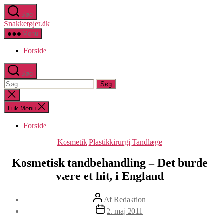
Spring
Søg
til
Snakketøjet.dk
indholdet
Menu
Forside
Søg
Søg
efter:
Luk
søgning
Luk Menu
Forside
Kategorier
Kosmetik
Plastikkirurgi
Tandlæge
Kosmetisk tandbehandling – Det burde
være et hit, i England
Indlægsforfatter
Af
Redaktion
Indlægsdato
2. maj 2011