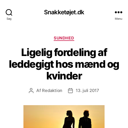
Snakketøjet.dk
Søg
Menu
Kategorier
SUNDHED
Ligelig fordeling af
leddegigt hos mænd og
kvinder
Af
Redaktion
13. juli 2017
Indlægsforfatter
Indlægsdato