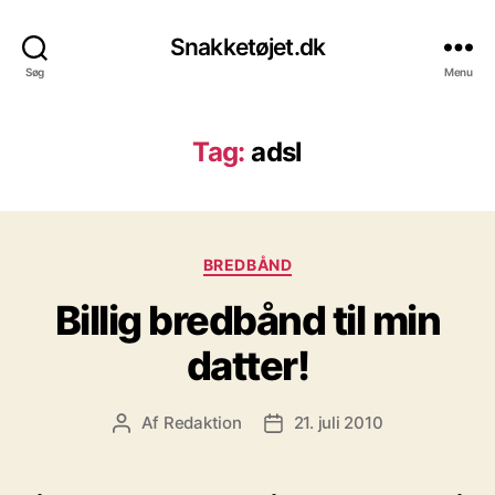
Snakketøjet.dk
Søg
Menu
Tag:
adsl
Kategorier
BREDBÅND
Billig bredbånd til min
datter!
Af
Redaktion
21. juli 2010
Indlægsforfatter
Indlægsdato