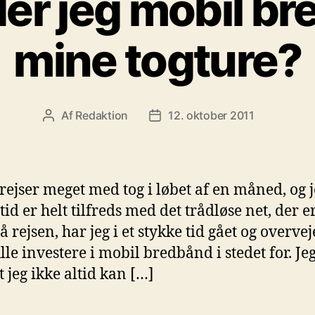
er jeg mobil br
mine togture?
Af
Redaktion
12. oktober 2011
Indlægsforfatter
Indlægsdato
 rejser meget med tog i løbet af en måned, og 
tid er helt tilfreds med det trådløse net, der er
å rejsen, har jeg i et stykke tid gået og overve
ulle investere i mobil bredbånd i stedet for. Je
t jeg ikke altid kan […]