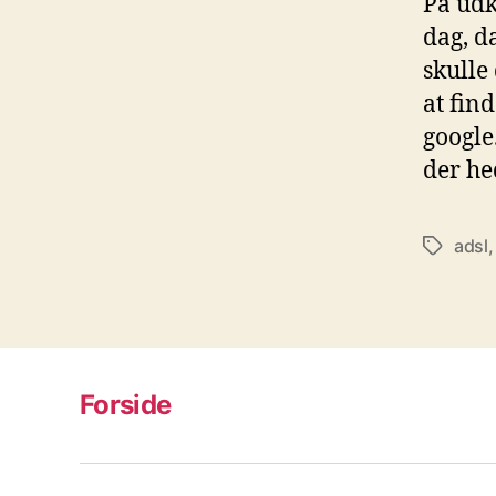
På udk
dag, da
skulle
at fin
google
der he
adsl
Tags
Forside