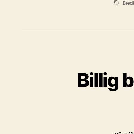
Bred
Tags
Billig 