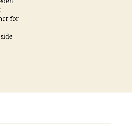
leden
t
her for
 side