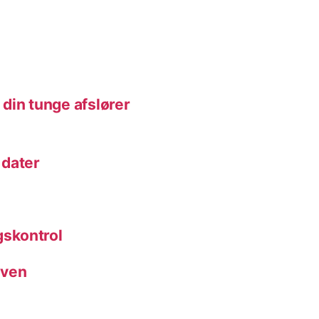
din tunge afslører
 dater
skontrol
rven