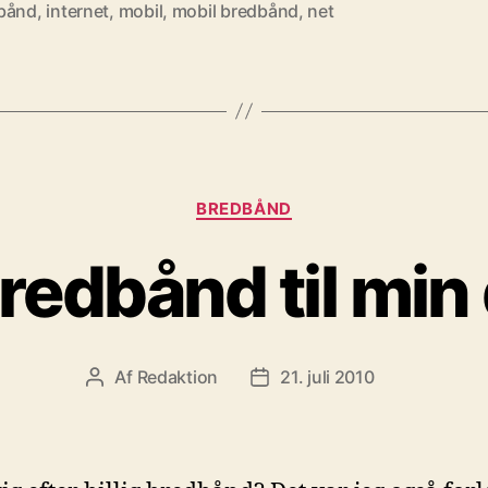
bånd
,
internet
,
mobil
,
mobil bredbånd
,
net
Kategorier
BREDBÅND
bredbånd til min
Af
Redaktion
21. juli 2010
Indlægsforfatter
Indlægsdato