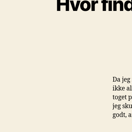
Hvor find
Da jeg
ikke al
toget p
jeg sk
godt, a