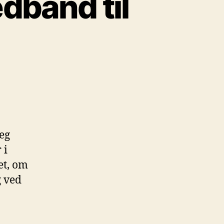
edbånd til
jeg
 i
jet, om
g ved