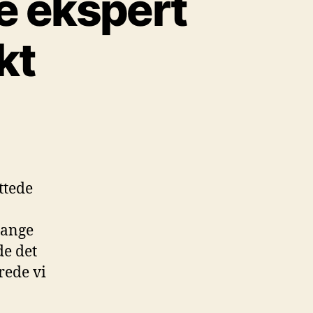
e ekspert
kt
ttede
mange
de det
rede vi