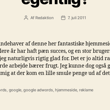
Af
Redaktion
7. juli 2011
Indlægsforfatter
Indlægsdato
 indehaver af denne her fantastiske hjemmesi
flere år har haft pæn succes, og en stor bruger
jeg naturligvis rigtig glad for. Det er jo altid r
rde arbejde bærer frugt. Jeg kunne dog også 
mig at der kom en lille smule penge ud af det
rds
,
google
,
google adwords
,
hjemmeside
,
reklame