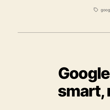
goog
Tags
Google
smart, 