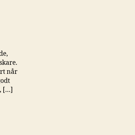
de,
skare.
art når
godt
, […]