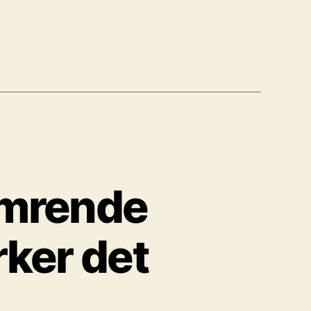
amrende
rker det