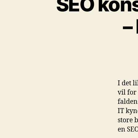
SEO kons
–
I det 
vil for
falden
IT kyn
store 
en SEO