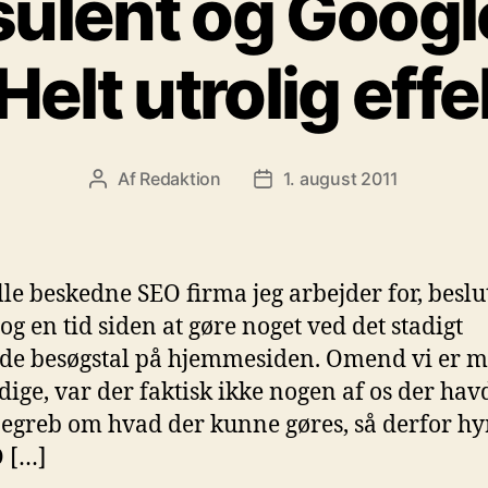
ulent og Googl
 Helt utrolig effe
Af
Redaktion
1. august 2011
Indlægsforfatter
Indlægsdato
lille beskedne SEO firma jeg arbejder for, beslu
 og en tid siden at gøre noget ved det stadigt
de besøgstal på hjemmesiden. Omend vi er 
dige, var der faktisk ikke nogen af os der hav
begreb om hvad der kunne gøres, så derfor hy
 […]