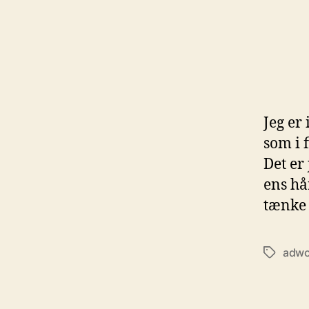
Jeg er
som i 
Det er 
ens hå
tænke 
adwo
Tags