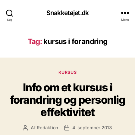
Snakketøjet.dk
Søg
Menu
Tag:
kursus i forandring
Kategorier
KURSUS
Info om et kursus i
forandring og personlig
effektivitet
Af
Redaktion
4. september 2013
Indlægsforfatter
Indlægsdato