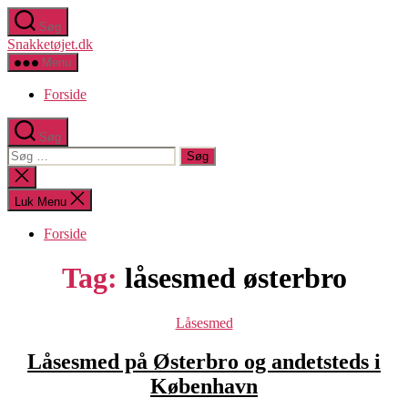
Spring
Søg
til
Snakketøjet.dk
indholdet
Menu
Forside
Søg
Søg
efter:
Luk
søgning
Luk Menu
Forside
Tag:
låsesmed østerbro
Kategorier
Låsesmed
Låsesmed på Østerbro og andetsteds i
København