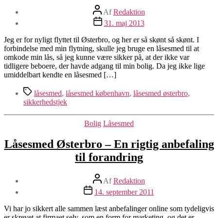
Indlægsforfatter
Af
Redaktion
Indlægsdato
31. maj 2013
Jeg er for nyligt flyttet til Østerbro, og her er så skønt så skønt. I
forbindelse med min flytning, skulle jeg bruge en låsesmed til at
omkode min lås, så jeg kunne være sikker på, at der ikke var
tidligere beboere, der havde adgang til min bolig. Da jeg ikke lige
umiddelbart kendte en låsesmed […]
Tags
låsesmed
,
låsesmed københavn
,
låsesmed østerbro
,
sikkerhedstjek
Kategorier
Bolig
Låsesmed
Låsesmed Østerbro – En rigtig anbefaling
til forandring
Indlægsforfatter
Af
Redaktion
Indlægsdato
14. september 2011
Vi har jo sikkert alle sammen læst anbefalinger online som tydeligvis
er skrevet at firmaet selv, som en form for marketing, og det er