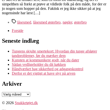
simpelthen så frækt at prøve at vildlede folk på den måde, for der er
jo nogen som hopper på den. Faktisk er jeg ikke sikker på at jeg
nogensinde har læst […]
Tags
låsesmed
,
låsesmed østerbro
,
nøgler
,
østerbro
Forside
Seneste indlæg
Tungens skjulte smertekort: Hvordan din tunge afslører
tandproblemer, før du mærker dem
Kunsten at kommunikere godt, når du dater
Sådan vedligeholder du dit køkken
Håndværket bag sikkerhed og adgangskontrol
Derfor er det vigtigt at have styr på arven
Arkiver
Arkiver
© 2026
Snakketøjet.dk