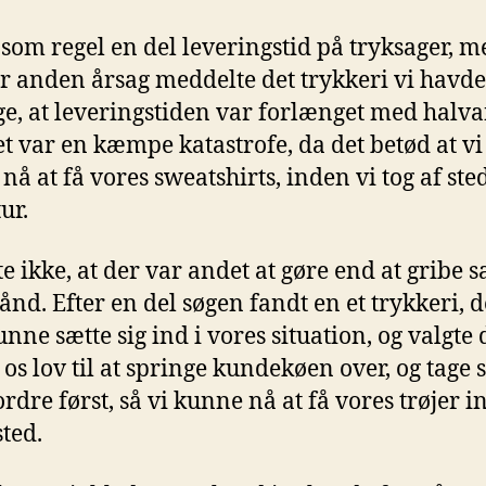
 som regel en del leveringstid på tryksager, m
er anden årsag meddelte det trykkeri vi havde
ge, at leveringstiden var forlænget med halv
et var en kæmpe katastrofe, da det betød at vi
nå at få vores sweatshirts, inden vi tog af ste
ur.
te ikke, at der var andet at gøre end at gribe s
ånd. Efter en del søgen fandt en et trykkeri, d
unne sætte sig ind i vores situation, og valgte 
 os lov til at springe kundekøen over, og tage s
ordre først, så vi kunne nå at få vores trøjer i
sted.