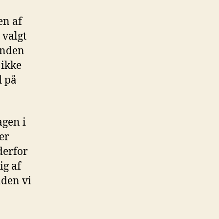
en af
 valgt
anden
 ikke
d på
agen i
er
derfor
ig af
nden vi