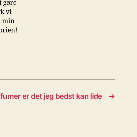
t gøre
yk vi
å min
orien!
fumer er det jeg bedst kan lide
→