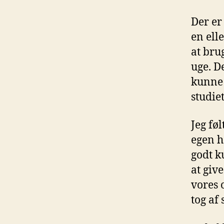
Der er
en ell
at bru
uge. D
kunne 
studiet
Jeg føl
egen h
godt k
at give
vores 
tog af 