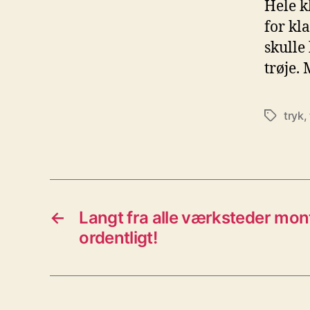
Hele k
for kla
skulle
trøje.
tryk
,
Tags
←
Langt fra alle værksteder mon
ordentligt!