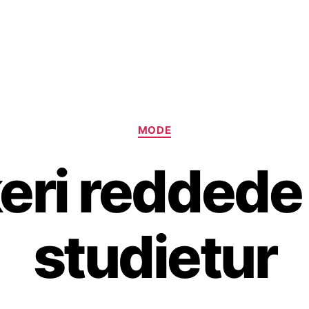
Kategorier
MODE
eri reddede
studietur