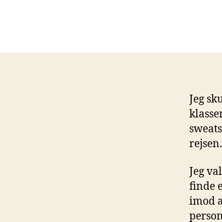
Jeg sku
klassen
sweats
rejsen.
Jeg va
finde 
imod a
persone