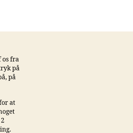
 os fra
tryk på
på, på
for at
 noget
 2
ing.